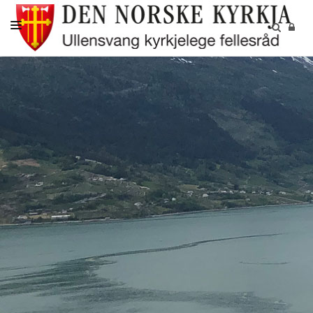
DÅP
KONFIRMASJON
VIGSEL
GRAVFERD
BORN OG UNGE
OM OSS
KALENDER
KYRKJER