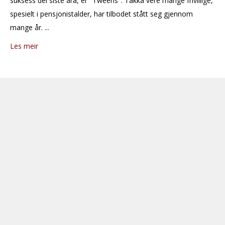
suksess dei siste åra, er "Tweens". Takka vere mange frivillige,
spesielt i pensjonistalder, har tilbodet stått seg gjennom
mange år. ...
Les meir