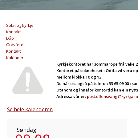
Sokn og kyrkjer
Kontakt
Dåp
Gravferd
Kontakt
Kalender
Kyrkjekontoret har sommarope frå veke 26
Kontoret på soknehuset i Odda vil vera o
mellom klokka 10 og 13.
Du når oss også på telefon 53 65 09 00 i s
Utanom og innafor kontortid kan ein nytta
Adressa vår er:
post.ullensvang@kyrkja.n
Se hele kalenderen
Søndag