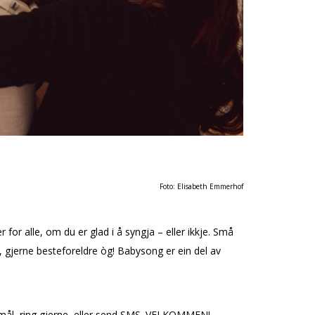
Foto: Elisabeth Emmerhof
 for alle, om du er glad i å syngja – eller ikkje. Små
e, gjerne besteforeldre òg! Babysong er ein del av
smål, ring gjerne, eller send SMS. VELKOMMEN!