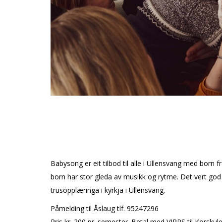
Babysong er eit tilbod til alle i Ullensvang med born f
born har stor gleda av musikk og rytme. Det vert god t
trusopplæringa i kyrkja i Ullensvang.
Påmelding til Åslaug tlf. 95247296
Pris kr. 200 pr. semester. Betal med VIPPS til Kors