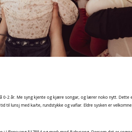
rå 0-2 år. Me syng kjente og kjære songar, og lærer noko nytt. Dette er
id til lunsj med kaffi/te, rundstykke og vaflar. Eldre sysken er velkomn
kulen i Ullensvang 517854 og merk med Babysong. Dersom det er spør