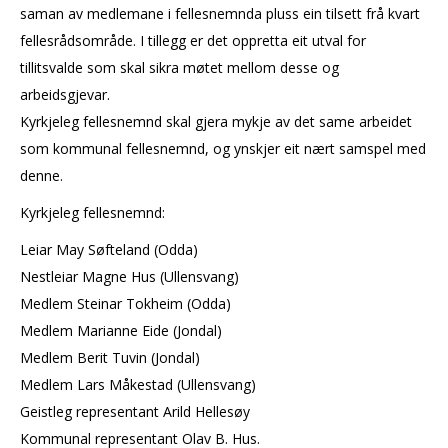
saman av medlemane i fellesnemnda pluss ein tilsett frå kvart
fellesrådsområde. I tillegg er det oppretta eit utval for
tillitsvalde som skal sikra møtet mellom desse og
arbeidsgjevar.
Kyrkjeleg fellesnemnd skal gjera mykje av det same arbeidet
som kommunal fellesnemnd, og ynskjer eit nært samspel med
denne.
Kyrkjeleg fellesnemnd:
Leiar May Søfteland (Odda)
Nestleiar Magne Hus (Ullensvang)
Medlem Steinar Tokheim (Odda)
Medlem Marianne Eide (Jondal)
Medlem Berit Tuvin (Jondal)
Medlem Lars Måkestad (Ullensvang)
Geistleg representant Arild Hellesøy
Kommunal representant Olav B. Hus.