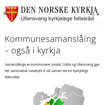
DÅP
Kommunesamanslåing
KONFIRMASJON
– også i kyrkja
VIGSEL
GRAVFERD
Samanslåinga av kommunane Jondal, Odda og Ullensvang gjer
BORN OG UNGE
det automatisk naudsynt å slå saman dei tre kyrkjelege
OM OSS
fellesråda
KALENDER
KYRKJER